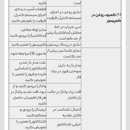
است
کنید
قطعات آسیب‌دیده‌ی
نشتی روغن در اجزای
11)
کمبود روغن در
اجزای سیستم کنترل
سیستم کنترل ظرفیت
کمپرسور
ظرفیت را تعویض کنید
دبی جریان در خط
سایز لوله مکش
مکش (ساکشن) بیش
(ساکشن) را بررسی کنید
از حد کم است
نشتی در رینگ پیستون
کمپرسور را تعمیر کنید
دمای کندانس بیش از
به مورد (3) مراجعه شود
حد بالا است
علت مدار باز شدن
مدار باز به دلیل
کنتاکتور را شناسایی
سوختن فیوز در یک
کرده و فیوز را تعمیر یا
فاز
تعویض کنید
ولتاژ را بررسی کنید و از
افت زیاد ولتاژ در حالت
نبود افت شدید ولتاژ در
بار کامل
هر فاز اطمینان حاصل
کنید
اتصال نامناسب در
ترمینال را بررسی و
کابل تغذیه
محکم کنید
کنتاکتور را تعمیر یا
خرابی کنتاکتور
تعویض کنید