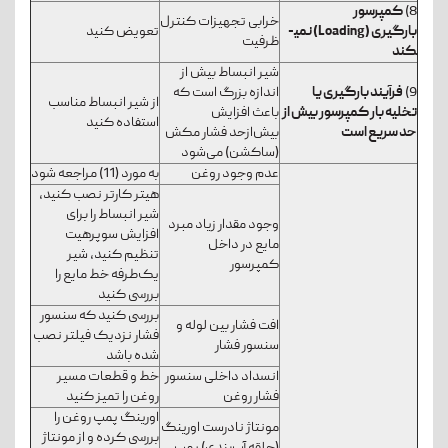
8)
کمپرسور
خرابی تجهیزات کنترل
بارگیری
(Loading)
نمی­
تعویض کنید
ظرفیت
کند
شیر انبساط بیش از
9)
فرآیند بارگیری یا
اندازه بزرگ است که
از شیر انبساط مناسب
تخلیه بار کمپرسور بیش از
باعث افزایش
استفاده کنید
حد سریع است
بیش‌ازحد فشار مکش
(ساکشن) می‌شود
عدم وجود روغن
به مورد (11) مراجعه شود
هیتر کارتر نصب کنید،
شیر انبساط را برای
وجود مقدار زیاد مبرد
افزایش سوپرهیت
مایع در داخل
تنظیم کنید، شیر
کمپرسور
یک‌طرفه خط مایع را
بررسی کنید
بررسی کنید که سنسور
افت فشار بین لوله و
فشار نزدیک فیلتر نصب
سنسور فشار
شده باشد
انسداد داخلی سنسور
خط و قطعات مسیر
فشار روغن
روغن را تمیز کنید
اورینگ پمپ روغن را
مونتاژ نادرست اورینگ
بررسی کرده و از مونتاژ
(حلقه آب‌بندی) پمپ