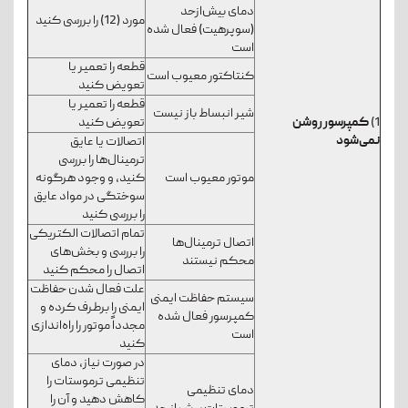
دمای بیش‌ازحد
مورد (12) را بررسی کنید
(سوپرهیت) فعال شده
است
قطعه را تعمیر یا
کنتاکتور معیوب است
تعویض کنید
قطعه را تعمیر یا
شیر انبساط باز نیست
1)
کمپرسور روشن
تعویض کنید
نمی‌شود
اتصالات یا عایق
ترمینال‌ها را بررسی
موتور معیوب است
کنید، و وجود هرگونه
سوختگی در مواد عایق
را بررسی کنید
تمام اتصالات الکتریکی
اتصال ترمینال‌ها
را بررسی و بخش‌های
محکم نیستند
اتصال را محکم کنید
علت فعال شدن حفاظت
سیستم حفاظت ایمنی
ایمنی را برطرف کرده و
کمپرسور فعال شده
مجدداً موتور را راه‌اندازی
است
کنید
در صورت نیاز، دمای
تنظیمی ترموستات را
دمای تنظیمی
کاهش دهید و آن را