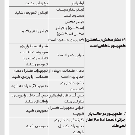
اواپراتور
یخ‌زدایی کنید
فیلتر مدار سیستم
فیلتر را تعویض کنید
مسدود است
فیلتر مکش
(ساکشن) یا فیلتر
فیلتر را تمیز کنید
مکش (ساکشن)
6)
فشار مکش (ساکشن)
کمپرسور مسدود است
کمپرسور ناکافی است
شیر انبساط را روی
سوپرهیت مناسب
خرابی شیر انبساط
تنظیم، تعمیر یا
تعویض کنید
دمای کندانس بیش از
تجهیزات کنترل دمای
حد پایین است
کندانس را بررسی کنید
نشتی داخلی در
به مورد (7) مراجعه شود
کمپرسور
پمپ آب یا فن اواپراتور
پمپ آب یا فن را بررسی و
کار نمی‌کند
راه‌اندازی کنید
خرابی تجهیزات کنترل
تعویض کنید
7)
کمپرسور در حالت بار
ظرفیت
جزئی
(Partial Load)
کار
گرفتگی داخلی در
نمی‌کند
تجهیزات کنترل
تعویض کنید
ظرفیت