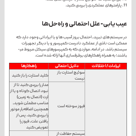
11. پارامترهای عملکردی را بررسی کنید.
عیب یابی- علل احتمالی و راه‌حل‌ها
در سیستم­ های تبرید، احتمال بروز آسیب ­ها و یا ایراداتی وجود دارد که
ممکن است ناشی از عملکرد نادرست کمپرسور و یا دیگر تجهیزات
سیستم باشد. در ادامه، مواردی که به کمپرسورهای سیکل مربوط می­
باشند؛ به همراه راهکارهای برطرف­سازی آن­ها ارائه شده است.
ایرادات/ اختلالات
دلایل احتمالی
راهکارها
سوئیچ استارت باز
کلید استارت را باز کنید
نیست
مدار را بررسی کنید تا از
نبود اتصال کوتاه و یا از
ارت (اتصال به زمین)
مناسب مطمئن شوید،
فیوز سوخته است
همچنین اضافه‌بار موتور
را بررسی کنید. پس از
یافتن علت، فیوز را
تعویض کنید
سیستم حفاظت از