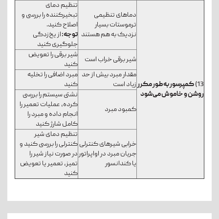
تنظیم دمای
دماهای تنظیمی
تبخیرکننده را بررسی و
ترموستات بسیار
اصلاح کنید.
نزدیک به هم هستند
توجه:
از یخ‌زدگی
جلوگیری کنید
شیر برقی را تعویض
شیر برقی خراب است
کنید
مقدار مبرد بیش از حد
مبرد اضافی را تخلیه
13)
کمپرسور به‌طور مکرر
زیاد است
کنید
روشن و خاموش می‌شود
نشتی سیستم را بررسی
کرده، عملیات تعمیر را
کمبود مبرد
انجام داده و مبرد را
کامل شارژ کنید
تنظیم دمای شیر
خرابی شیرهای کنترلی
کنترلی را بررسی کنید و
جریان مبرد در اواپراتور
در صورت نیاز شیر را
یا کندانسور
تمیز، تعمیر یا تعویض
کنید