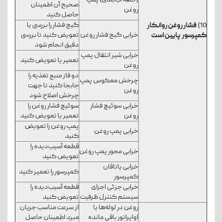
صحیح آن اطمینان
روغن
حاصل کنید
گیج فشار را بررسی یا
10)
فشار روغن روانکار
خرابی گیج فشار روغن
تعویض کنید تا بررسی
کمپرسور
پایین است
دقیق انجام شود
خرابی شیر انتقال پمپ
تعمیر یا تعویض کنید
روغن
دو فاز منبع تغذیه را
چرخش معکوس پمپ
جابجا کنید تا جهت
روغن
چرخش اصلاح شود
خرابی سوئیچ فشار
سوئیچ فشار روغن را
روغن
تعمیر یا تعویض کنید
پمپ روغن را تعویض
خرابی پمپ روغن
کنید
قطعه آسیب‌دیده را
خرابی محور پمپ روغن
تعویض کنید
خرابی یاتاقان
کمپرسور را تعمیر کنید
کمپرسور
خرابی جزئی اجزای
قطعه آسیب‌دیده را
سیستم کنترل ظرفیت
تعویض کنید
روغن در لوله‌ها یا
از سرعت مناسب جریان
اواپراتور باقی مانده
مبرد اطمینان حاصل