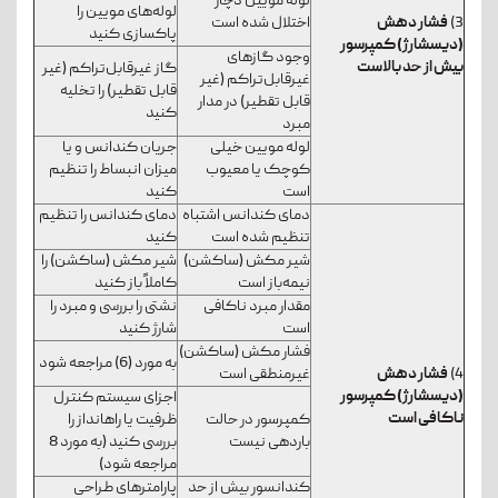
لوله مویین دچار
لوله‌های مویین را
3)
فشار دهش
اختلال شده است
پاکسازی کنید
(دیسشارژ) کمپرسور
وجود گازهای
بیش از حد بالاست
گاز غیرقابل‌تراکم (غیر
غیرقابل‌تراکم (غیر
قابل تقطیر) را تخلیه
قابل تقطیر) در مدار
کنید
مبرد
لوله مویین خیلی
جریان کندانس و یا
کوچک یا معیوب
میزان انبساط را تنظیم
است
کنید
دمای کندانس اشتباه
دمای کندانس را تنظیم
تنظیم شده است
کنید
شیر مکش (ساکشن)
شیر مکش (ساکشن) را
نیمه‌باز است
کاملاً باز کنید
مقدار مبرد ناکافی
نشتی را بررسی و مبرد را
است
شارژ کنید
فشار مکش (ساکشن)
به مورد (6) مراجعه شود
4)
فشار دهش
غیرمنطقی است
(دیسشارژ) کمپرسور
اجزای سیستم کنترل
ناکافی است
کمپرسور در حالت
ظرفیت یا راه­انداز را
باردهی نیست
بررسی کنید (به مورد 8
مراجعه شود)
کندانسور بیش از حد
پارامترهای طراحی