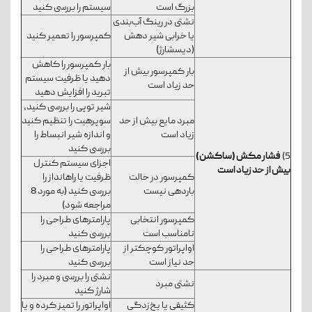
بزرگ است
سیستم را بررسی کنید
نشتی در رینگ آب‌بندی
یا خرابی شیر دهش
کمپرسور را تعمیر کنید
(دیسشارژ)
بار کمپرسور را کاهش
بار کمپرسور بیش از
دهید یا ظرفیت سیستم
حد زیاد است
تبرید را افزایش دهید
شیر توپی را بررسی کنید،
مبرد مایع بیش از حد
سوپرهیت را تنظیم کنید
زیاد است
و اندازه شیر انبساط را
بررسی کنید
5)
فشار مکش (ساکشن)
اجزای سیستم کنترل
بیش از حد زیاد است
کمپرسور در حالت
ظرفیت یا راه­انداز را
باردهی نیست
بررسی کنید (به مورد 8
مراجعه شود)
کمپرسور انتخابی
پارامترهای طراحی را
نامناسب است
بررسی کنید
اواپراتور کوچک­تر از
پارامترهای طراحی را
حد نیاز است
بررسی کنید
نشتی را بررسی و مبرد را
نشتی مبرد
شارژ کنید
کثیفی یا یخ‌زدگی
اواپراتور را تمیز کرده و یا