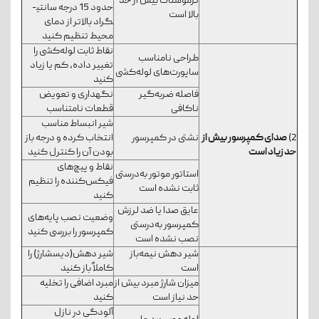
ترموستات بیش از حد
حدود 15 درجه سانتی­
بالا است
گراد بالاتر از دمای
محیط تنظیم کنید
نقاط ثابت لوله‌کشی را
طراحی نامناسب
تغییر داده، کم یا زیاد
ساپورت‌های لوله‌کشی
کنید
فاصله ضربه‌گیر
نگهداری و تعویض
ناکافی
قطعات نامتناسب
شیر انبساط مناسب
2)
صدای کمپرسور بیش از
نشتی در کمپرسور
انتخاب کرده و درجه باز
حد زیاد است
بودن آن را کنترل کنید
نقاط و پیچ‌های
استاتور موتور به‌درستی
فیکس‌کننده را تنظیم
ثابت نشده است
کنید
عایق صدا یا ضد لرزش
وضعیت نصب پایه‌های
کمپرسور به‌درستی
کمپرسور را بررسی کنید
نصب نشده است
شیر دهش نیمه‌باز
شیر دهش(دیسشارژ) را
است
کاملاً باز کنید
میزان شارژ مبرد بیش از
مبرد اضافی را تخلیه
حد نیاز است
کنید
آلودگی در نازل