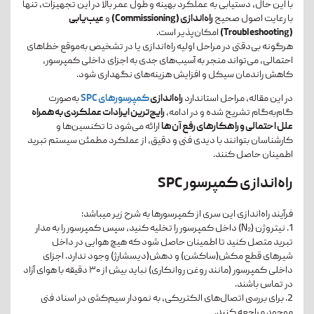
با این حال، دستیابی به عملکرد بهینه و طول عمر بالا در این تجهیزات، تنها
با رعایت اصول صحیح
راه‌اندازی (Commissioning)
و
عیب‌یابی
(Troubleshooting)
امکان‌پذیر است.
هرگونه بی‌دقتی در مراحل اولیه راه‌اندازی یا در تشخیص به‌موقع خطاهای
احتمالی، می‌تواند منجر به آسیب‌های جدی به اجزای داخلی کمپرسور،
کاهش راندمان سیکل و افزایش هزینه‌های نگهداری شود.
در این مقاله، مراحل استاندارد
راه‌اندازی
کمپرسورهای SPC
به‌صورت
گام‌به‌گام تشریح شده و در ادامه،
رایج‌ترین ایرادات عملکردی به‌همراه
علل احتمالی و راهکارهای رفع آن‌ها
ارائه می‌شود تا تکنسین‌ها و
کارشناسان بتوانند با دیدی فنی و دقیق، از عملکرد مطمئن سیستم تبرید
اطمینان حاصل کنند.
راه‌اندازی کمپرسور SPC
فرآیند راه‌اندازی این سری از کمپرسورها به شرح زیر می­باشد:
1. نیتروژن
(N₂)
داخل کمپرسور را تخلیه کنید، سپس کمپرسور را به مدار
تبرید متصل کنید تا اطمینان حاصل شود که هیچ هوایی در داخل
شیرهای قطع مکش(ساکشن) و دهش(دیسشارژ) وجود ندارد. اجزای
داخلی کمپرسور (مانند روغن‌ روانکاری) نباید بیش از ۳۰ دقیقه با هوای آزاد
در تماس باشند.
2. برای بررسی اتصال‌های الکتریکی، به نمودار سیم‌کشی در اسناد فنی
موجود مراجعه کنید.