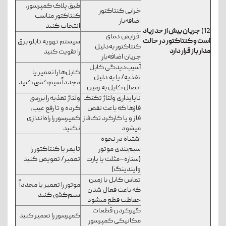
طبق پلاک کمپرسور،
خرابی کنتاکتور
کنتاکتور مناسب
اضافه‌بار
انتخاب کنید
12)
جریان بیش از حد زیاد
افزایش دمای
است و کنتاکتور در حالت
سیستم تهویه تابلو برق
کنتاکتور به‌دلیل
مدار باز قرار دارد
را تقویت کنید
جریان اضافه‌بار
آسیب‌دیدگی کابل
کابل‌ها را تعمیر یا
تغذیه/ یا به دلیل
مجدداً سیم‌کشی کنید
اتصال کابل به زمین
ناپایداری ولتاژ تک­تک
ولتاژ تغذیه را بررسی
فازها که باعث نقص
کرده و تا رفع عیب،
فاز و یا کارکرد تک‌فاز
کمپرسور را راه‌اندازی
می­شود
نکنید
اشتباه در نحوه
سیم‌بندی موتور
تایمر یا کنتاکتور را
(ستاره–مثلث یا پارت
تعمیر/ تعویض کنید
وایندینگ)
تماس کابل با زمین
موتور را تعمیر یا مجدداً
که باعث فعال شدن
سیم‌کشی کنید
حفاظت قطع می­شود
گیرکردن قطعات
کمپرسور را تعمیر کنید
مکانیکی کمپرسور