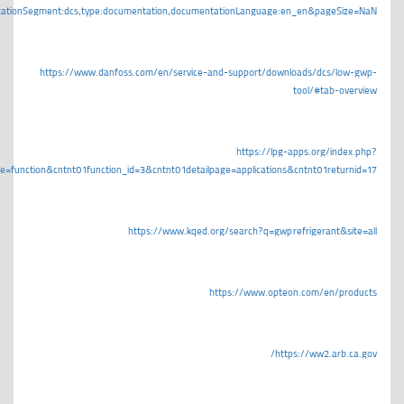
tationSegment:dcs,type:documentation,documentationLanguage:en_en&pageSize=NaN
https://www.danfoss.com/en/service-and-support/downloads/dcs/low-gwp-
tool/#tab-overview
https://lpg-apps.org/index.php?
e=function&cntnt01function_id=3&cntnt01detailpage=applications&cntnt01returnid=17
https://www.kqed.org/search?q=gwp refrigerant&site=all
https://www.opteon.com/en/products
https://ww2.arb.ca.gov/