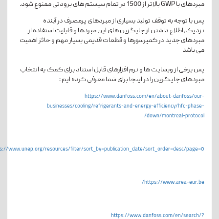
مبردهای با GWP بالاتر از 1500 در تمام سیستم های برودتی ممنوع شود.
پس با توجه به توقف تولید بسیاری از مبردهای پرمصرف در آینده
نزدیک،اطلاع داشتن از جایگزین های این مبردها و قابلیت استفاده از
مبردهای جدید در کمپرسورها و قطعات قدیمی بسیار مهم و حائز اهمیت
می باشد
پس برخی از وبسایـت ها و نرم افزارهای قابل استناد برای کمک به انتخاب
مبردهای جایـگزین را در اینجا برای شما معرفی کرده ایم :
https://www.danfoss.com/en/about-danfoss/our-
businesses/cooling/refrigerants-and-energy-efficiency/hfc-phase-
down/montreal-protocol/
s://www.unep.org/resources/filter/sort_by=publication_date/sort_order=desc/page=0
https://www.area-eur.be/
https://www.danfoss.com/en/search/?