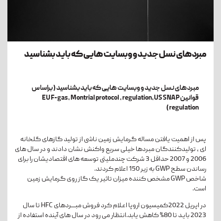
مبردهای نسل جدید و وبسایت هایی که باید بشناسید
مبردهای نسل جدید و وبسایت هایی که باید بشناسید ( براساس
قوانین EU F-gas , Montrial protocol , regulation,US SNAP
regulation )
پس از اهمیت یافتن مساله گرمایش زمین ناشی از تولید گازهای گلخانه
ای ، تولیدکنندگان مبردها خیلی سریع واکنش نشان دادند و در سال های
2006 و 2007 حداقل 3 شرکت چندملیتی توسعه های اقتصادیشان را برای
رساندن سطح GWP به زیر 150 اعلام کردند.
شاخص GWP مشخص کننده میزان تاثیر یک گاز روی گرمایش زمین
است.
در اپریل 2022کمیسیون اروپا اعـلام کرد فروش مبــــردهای HFC تا سال
2023 بایـد تا 80% کاهش یابد.انتظار می رود در سال های آینده استفاده از