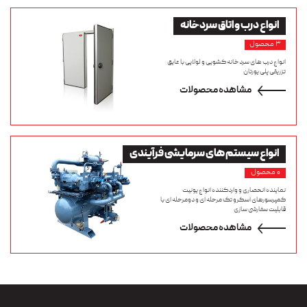
انواع
درب و اتاق سردخانه
۳ محصول
انواع درب های سردخانه کشویی و لولایی با عایق
تزریقی پلی یورتان
مشاهده محصولات
انواع
سیستم های سرمایشی فرآیندی
۰ محصول
نماینده انحصاری و واردکننده انواع یونیت
کمپرسورهای اسکرو تک مرحله ای و دومرحله ای با
قابلیت سفارشی سازی
مشاهده محصولات