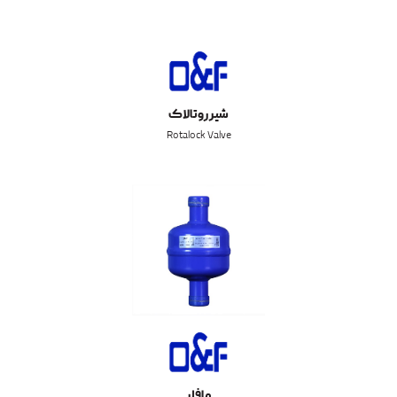
شیر روتالاک
Rotalock Valve
مافلر