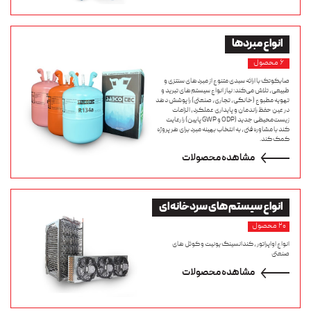
انواع
مبردها
۶ محصول
صابکوتک با ارائه سبدی متنوع از مبردهای سنتزی و
طبیعی، تلاش می‌کند: نیاز انواع سیستم‌های تبرید و
تهویه مطبوع (خانگی، تجاری، صنعتی) را پوشش دهد
در عین حفظ راندمان و پایداری عملکرد، الزامات
زیست‌محیطی جدید (ODP و GWP پایین) را رعایت
کند با مشاوره فنی، به انتخاب بهینه مبرد برای هر پروژه
کمک کند.
مشاهده محصولات
انواع
سیستم های سردخانه ای
۲۰ محصول
انواع اواپراتور ، کندانسینگ یونیت و کوئل های
صنعتی
مشاهده محصولات