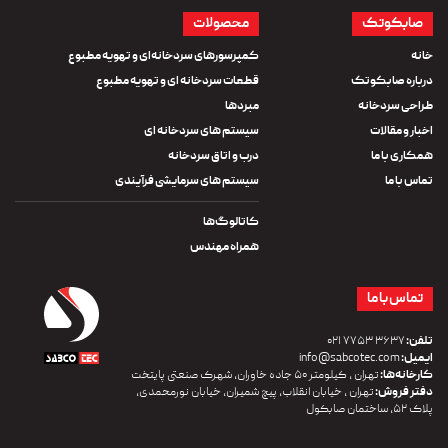
صابکوتک
محصولات
خانه
کمپرسورهای سردخانه‌ای و تهویه مطبوع
درباره صابکوتک
قطعات سردخانه ای و تهویه مطبوع
طراحی سردخانه
مبردها
اخبار و مقالات
سیستم های سردخانه ای
همکاری با ما
درب و اتاق سردخانه
تماس با ما
سیستم های سرمایشی فرآیندی
کاتالوگ‌ها
همراه مهندس
تماس با ما
تلفن:
۳۶۳۷ ۷۷۵۳ ۰۲۱
ایمیل:
info@sabcotec.com
کارخانه‌ها:
تهران ، کیلومتر ۵۰ جاده خاوران، شهرک صنعتی پایتخت
دفتر فروش:
تهران ، خیابان انقلاب، پیچ شمیران، خیابان نورمحمدی،
پلاک ۵۲، ساختمان صابکول