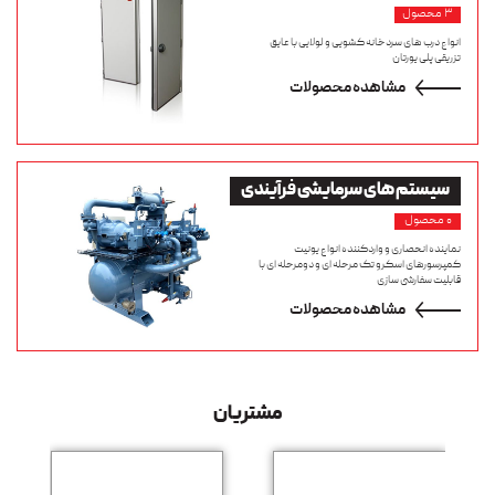
۳ محصول
انواع درب های سردخانه کشویی و لولایی با عایق
تزریقی پلی یورتان
مشاهده محصولات
سیستم های سرمایشی فرآیندی
۰ محصول
نماینده انحصاری و واردکننده انواع یونیت
کمپرسورهای اسکرو تک مرحله ای و دومرحله ای با
قابلیت سفارشی سازی
مشاهده محصولات
مشتریان