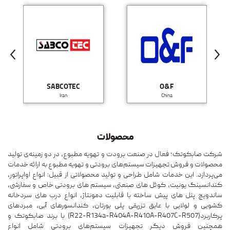
SABCOTEC
O&F
Iran
China
محصولات
شرکت صابکوتک؛ فعال در صنعت برودت و تهویه مطبوع، در دو زمینه‌ی تولید
محصولات و فروش تجهیزات سیستم‌های برودتی و تهویه مطبوع به ارائه خدمات
می‌پردازد. این خدمات شامل طراحی و تولید محصولاتی از قبیل: انواع اواپراتور،
کندانسینگ یونیت، کوئل های صنعتی، سیستم های برودتی خاص و سفارشی،
ساندویچ پنل های پیش ساخته با قابلیت دمونتاژ، انواع درب های سردخانه
کشویی و لولایی با عایق تزریقی پلی یورتان، کندانسورهای آبی، مبردهای
پرکاربرد(R22-R134a-R404A-R410A-R407C-R507) با برند صابکوتک و
همچنین فروش دیگر تجهیزات سیستم‌های برودتی شامل انواع