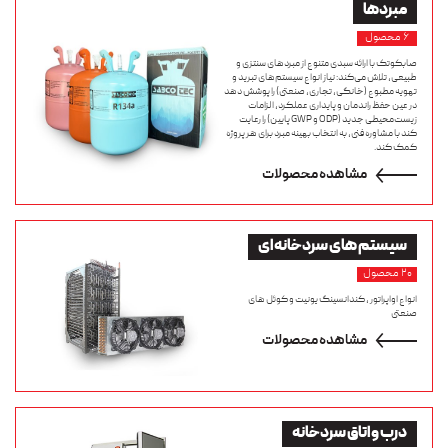
مبردها
۶ محصول
صابکوتک با ارائه سبدی متنوع از مبردهای سنتزی و
طبیعی، تلاش می‌کند: نیاز انواع سیستم‌های تبرید و
تهویه مطبوع (خانگی، تجاری، صنعتی) را پوشش دهد
در عین حفظ راندمان و پایداری عملکرد، الزامات
زیست‌محیطی جدید (ODP و GWP پایین) را رعایت
کند با مشاوره فنی، به انتخاب بهینه مبرد برای هر پروژه
کمک کند.
مشاهده محصولات
سیستم های سردخانه ای
۲۰ محصول
انواع اواپراتور ، کندانسینگ یونیت و کوئل های
صنعتی
مشاهده محصولات
درب و اتاق سردخانه