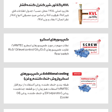
KVL رگلاتور،شیر کنترل کننده فشار
کاربرد اصلی KVL / محل نصب/ جدول اطلاعات فنی
شیر kvl/ ظرفیت kvl بر اساس مبرد مصرفی/انواع kvl از
نظر اتصال/ ابعاد و وزن Kvl/
کمپرسورهای اسکرو
نکات مهم در مورد کمپرسورهای اسکرو SRMTEC/
تفاوت کمپرسورهای ES3 و RS3/ Oil level control/Oil
flow Switch
Additional cooling در کمپرسورهای
اسکرو(روش خنک کننده روغن)
طبقه بندی خنک کننده روغن/استفاده از نرم افزار
SRMTEC/استفاده هم زمان از دو قطعه جداکننده
روغن (Oil Separator) و خنک کننده روغن (Oil
Cooler)