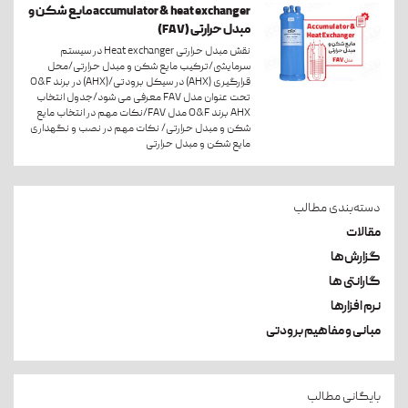
accumulator & heat exchanger مایع شکن و
مبدل حرارتی (FAV)
نقش مبدل حرارتی Heat exchanger در سیستم
سرمایشی/ترکیب مایع شکن و مبدل حرارتی/محل
قرارگیری (AHX) در سیکل برودتی/(AHX) در برند O&F
تحت عنوان مدل FAV معرفی می شود/جدول انتخاب
AHX برند O&F مدل FAV/نکات مهم در انتخاب مایع
شکن و مبدل حرارتی/ نکات مهم در نصب و نگهداری
مایع شکن و مبدل حرارتی
دسته‌بندی مطالب
مقالات
گزارش‌ها
گارانتی ها
نرم افزارها
مبانی و مفاهیم برودتی
بایگانی مطالب