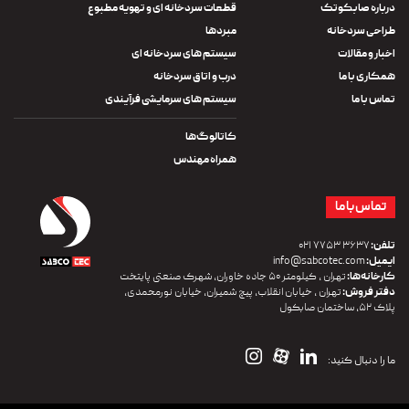
درباره صابکوتک
قطعات سردخانه ای و تهویه مطبوع
طراحی سردخانه
مبردها
اخبار و مقالات
سیستم های سردخانه ای
همکاری با ما
درب و اتاق سردخانه
تماس با ما
سیستم های سرمایشی فرآیندی
کاتالوگ‌ها
همراه مهندس
تماس با ما
تلفن:
۳۶۳۷ ۷۷۵۳ ۰۲۱
ایمیل:
info@sabcotec.com
کارخانه‌ها:
تهران ، کیلومتر ۵۰ جاده خاوران، شهرک صنعتی پایتخت
دفتر فروش:
تهران ، خیابان انقلاب، پیچ شمیران، خیابان نورمحمدی،
پلاک ۵۲، ساختمان صابکول
ما را دنبال کنید: