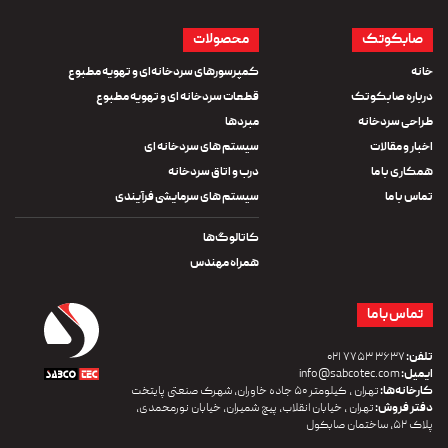
صابکوتک
محصولات
خانه
کمپرسورهای سردخانه‌ای و تهویه مطبوع
درباره صابکوتک
قطعات سردخانه ای و تهویه مطبوع
طراحی سردخانه
مبردها
اخبار و مقالات
سیستم های سردخانه ای
همکاری با ما
درب و اتاق سردخانه
تماس با ما
سیستم های سرمایشی فرآیندی
کاتالوگ‌ها
همراه مهندس
تماس با ما
تلفن:
۳۶۳۷ ۷۷۵۳ ۰۲۱
ایمیل:
info@sabcotec.com
کارخانه‌ها:
تهران ، کیلومتر ۵۰ جاده خاوران، شهرک صنعتی پایتخت
دفتر فروش:
تهران ، خیابان انقلاب، پیچ شمیران، خیابان نورمحمدی،
پلاک ۵۲، ساختمان صابکول