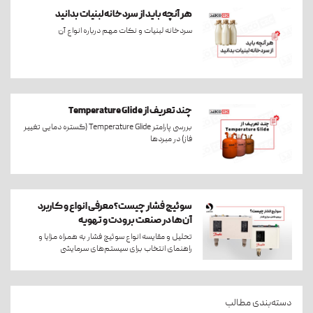
هر آنچه باید از سردخانه لبنیات بدانید
سردخانه لبنیات و نکات مهم درباره انواع آن
چند تعریف از Temperature Glide
بررسی پارامتر Temperature Glide (گستره دمایی تغییر
فاز) در مبردها
سوئیچ فشار چیست؟ معرفی انواع و کاربرد
آن‌ها در صنعت برودت و تهویه
تحلیل و مقایسه انواع سوئیچ فشار به همراه مزایا و
راهنمای انتخاب برای سیستم‌های سرمایشی
دسته‌بندی مطالب