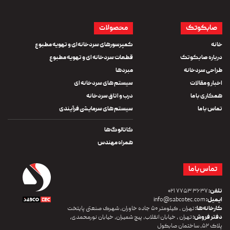
صابکوتک
محصولات
خانه
کمپرسورهای سردخانه‌ای و تهویه مطبوع
درباره صابکوتک
قطعات سردخانه ای و تهویه مطبوع
طراحی سردخانه
مبردها
اخبار و مقالات
سیستم های سردخانه ای
همکاری با ما
درب و اتاق سردخانه
تماس با ما
سیستم های سرمایشی فرآیندی
کاتالوگ‌ها
همراه مهندس
تماس با ما
تلفن:
۳۶۳۷ ۷۷۵۳ ۰۲۱
ایمیل:
info@sabcotec.com
کارخانه‌ها:
تهران ، کیلومتر ۵۰ جاده خاوران، شهرک صنعتی پایتخت
دفتر فروش:
تهران ، خیابان انقلاب، پیچ شمیران، خیابان نورمحمدی،
پلاک ۵۲، ساختمان صابکول