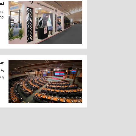
نما
حضو
02
جشن 90 
وحید