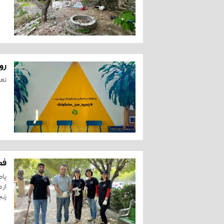
رو
تعه
فع
پاک
از 
زنج