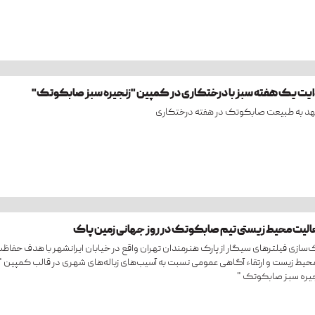
ایت یک هفته سبز با درختکاری در کمپین "زنجیره سبز صابکوتک"
د به طبیعت صابکوتک در هفته درختکاری
الیت محیط زیستی تیم صابکوتک در روز جهانی زمین پاک
‌سازی فیلترهای سیگار از پارک هنرمندان تهران واقع در خیابان ایرانشهر با هدف حفاظ
محیط زیست و ارتقاء آگاهی عمومی نسبت به آسیب‌های زباله‌های شهری در قالب کمپین "
یره سبز صابکوتک "