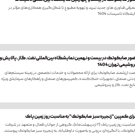
ور صابکوتک در بیست‌وچهارمین نمایشگاه بین‌المللی تاسیسات
معرفی فناوری های جدید تبرید و تهویه مطبوع تا شکل‌گیری همکاری‌های مؤثر در
یشگاه تاسیسات 1404
ور صابکوتک در بیست ‌و نهمین نمایشگاه بین‌المللی نفت، گاز، پالایش و
وشیمی تهران 1404
ت ارزشمند صابکوتک برای ارائه محصولات و خدمات تخصصی در زمینه سیستم‌های
دتی صنعتی، تجهیزات خنک‌کننده، کمپرسورهای صنعتی و راهکارهای سرمایشی ویژه
یع نفت، گاز و پتروشیمی
رای کمپین "زنجیره سبز صابکوتک" به مناسبت روز زمین پاک
به مناسبت روز زمین پاک (۲ اردیبهشت‌ماه)، گروهی از جوانان فعال و متعهد در شرکت
کوتک، با انگیزه‌ای درونی و به‌صورت داوطلبانه، به زنجیره سبز صابکوتک پیوستند.