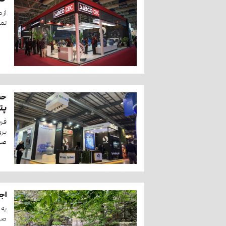
حض
از 
نما
حض
پتر
فرص
برو
صنا
اج
صاب