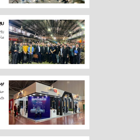
رو
ماه 03
بی
حضو
کشو