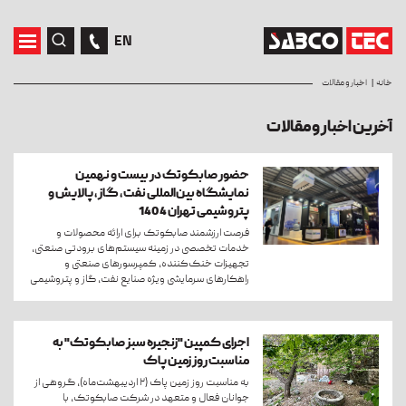
EN
خانه
اخبار و مقالات
آخرین اخبار و مقالات
حضور صابکوتک در بیست ‌و نهمین
نمایشگاه بین‌المللی نفت، گاز، پالایش و
پتروشیمی تهران 1404
فرصت ارزشمند صابکوتک برای ارائه محصولات و
خدمات تخصصی در زمینه سیستم‌های برودتی صنعتی،
تجهیزات خنک‌کننده، کمپرسورهای صنعتی و
راهکارهای سرمایشی ویژه صنایع نفت، گاز و پتروشیمی
اجرای کمپین "زنجیره سبز صابکوتک" به
مناسبت روز زمین پاک
به مناسبت روز زمین پاک (۲ اردیبهشت‌ماه)، گروهی از
جوانان فعال و متعهد در شرکت صابکوتک، با