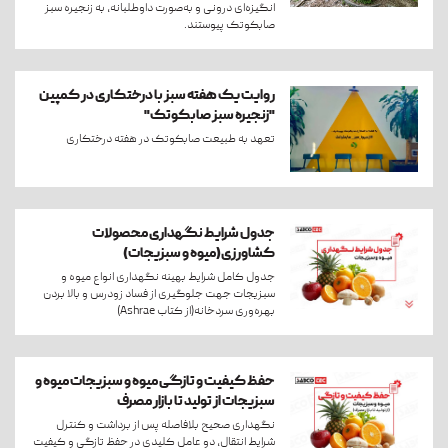
انگیزه‌ای درونی و به‌صورت داوطلبانه، به زنجیره سبز
صابکوتک پیوستند.
روایت یک هفته سبز با درختکاری در کمپین
"زنجیره سبز صابکوتک"
تعهد به طبیعت صابکوتک در هفته درختکاری
جدول شرایط نگهداری محصولات
کشاورزی(میوه و سبزیجات)
جدول کامل شرایط بهینه نگهداری انواع میوه و
سبزیجات جهت جلوگیری از فساد زودرس و بالا بردن
بهره‌وری سردخانه(از کتاب Ashrae)
حفظ کیفیت و تازگی میوه و سبزیجات میوه و
سبزیجات از تولید تا بازار مصرف
نگهداری صحیح بلافاصله پس از برداشت و کنترل
شرایط انتقال، دو عامل کلیدی در حفظ تازگی و کیفیت