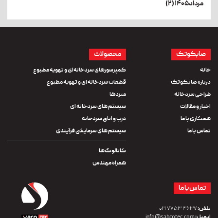
مرداد۱۴۰۵ (۲)
صابکوتک
محصولات
خانه
کمپرسورهای سردخانه‌ای و تهویه مطبوع
درباره صابکوتک
قطعات سردخانه ای و تهویه مطبوع
طراحی سردخانه
مبردها
اخبار و مقالات
سیستم های سردخانه ای
همکاری با ما
درب و اتاق سردخانه
تماس با ما
سیستم های سرمایشی فرآیندی
کاتالوگ‌ها
همراه مهندس
تماس با ما
تلفن:
۳۶۳۷ ۷۷۵۳ ۰۲۱
ایمیل:
info@sabcotec.com