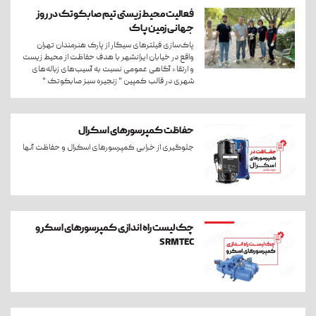
فعالیت محیط زیستی تیم صابکوتک در روز
جهانی زمین پاک
پاک‌سازی فیلترهای سیگار از پارک هنرمندان تهران
واقع در خیابان ایرانشهر با هدف حفاظت از محیط زیست
و ارتقاء آگاهی عمومی نسبت به آسیب‌های زباله‌های
شهری در قالب کمپین " زنجیره سبز صابکوتک "
حفاظت کمپرسورهای اسکرال
جلوگیری از خرابی کمپرسورهای اسکرال و حفاظت آنها
چک لیست راه اندازی کمپرسورهای اسکرو
SRMTEC