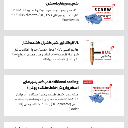
کمپرسورهای اسکرو
نکات مهم در مورد کمپرسورهای اسکرو SRMTEC/
تفاوت کمپرسورهای ES3 و RS3/ Oil level control/Oil
flow Switch
KVL رگلاتور،شیر کنترل کننده فشار
کاربرد اصلی KVL / محل نصب/ جدول اطلاعات فنی
شیر kvl/ ظرفیت kvl بر اساس مبرد مصرفی/انواع kvl از
نظر اتصال/ ابعاد و وزن Kvl/
Additional cooling در کمپرسورهای
اسکرو(روش خنک کننده روغن)
طبقه بندی خنک کننده روغن/استفاده از نرم افزار
SRMTEC/استفاده هم زمان از دو قطعه جداکننده
روغن (Oil Separator) و خنک کننده روغن (Oil
Cooler)