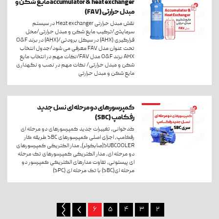
accumulator & heat exchanger مایع شکن و
مبدل حرارتی (FAV)
نقش مبدل حرارتی Heat exchanger در سیستم
سرمایشی/ترکیب مایع شکن و مبدل حرارتی/محل
قرارگیری (AHX) در سیکل برودتی/(AHX) در برند O&F
تحت عنوان مدل FAV معرفی می شود/جدول انتخاب
AHX برند O&F مدل FAV/نکات مهم در انتخاب مایع
شکن و مبدل حرارتی/ نکات مهم در نصب و نگهداری
مایع شکن و مبدل حرارتی
کمپرسورهای دو مرحله ای نسل جدید
رفکامپ (SBC)
کدخوانی، تغییرات جدید کمپرسورهای دو مرحله ای
رفکامپ، اجزای اصلی کمپرسورهای SBC طریقه کار
SUBCOOLER(صابکولر)، مدار الکتریکی کمپرسورهای
دو مرحله ای، مدار الکتریکی کمپرسورهای تک مرحله
ای پیستونی، تفاوت مدارهای الکتریکی کمپرسور دو
مرحله ای(SBC) با تک مرحله ای (SPC)
۶
۵
۴
۳
۲