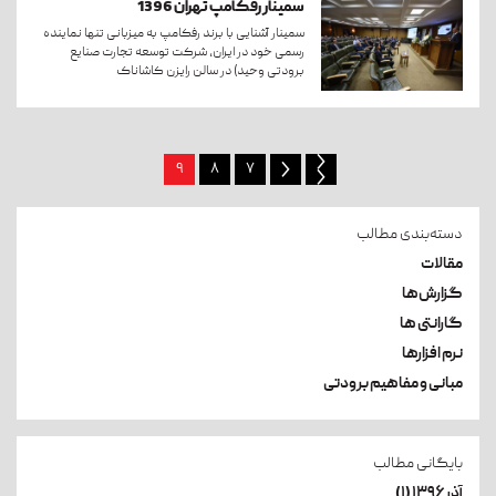
سمینار رفکامپ تهران 1396
سمینار آشنایی با برند رفکامپ به میزبانی تنها نماینده
رسمی خود در ایران، شرکت توسعه تجارت صنایع
برودتی وحید) در سالن رایزن کاشاناک
۹
۸
۷
دسته‌بندی مطالب
مقالات
گزارش‌ها
گارانتی ها
نرم افزارها
مبانی و مفاهیم برودتی
بایگانی مطالب
آذر۱۳۹۶ (۱)