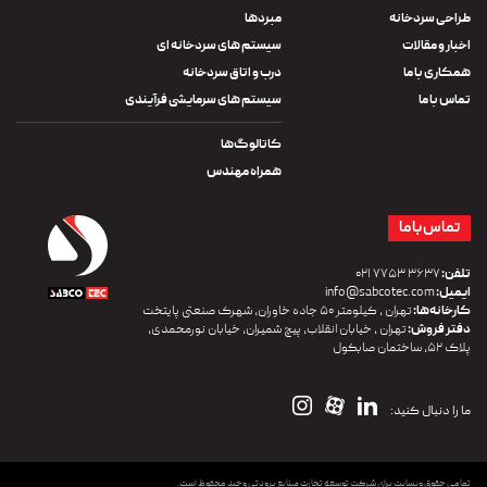
طراحی سردخانه
مبردها
اخبار و مقالات
سیستم های سردخانه ای
همکاری با ما
درب و اتاق سردخانه
تماس با ما
سیستم های سرمایشی فرآیندی
کاتالوگ‌ها
همراه مهندس
تماس با ما
تلفن:
۳۶۳۷ ۷۷۵۳ ۰۲۱
ایمیل:
info@sabcotec.com
کارخانه‌ها:
تهران ، کیلومتر ۵۰ جاده خاوران، شهرک صنعتی پایتخت
دفتر فروش:
تهران ، خیابان انقلاب، پیچ شمیران، خیابان نورمحمدی،
پلاک ۵۲، ساختمان صابکول
ما را دنبال کنید:
تمامی حقوق وبسایت برای شرکت توسعه تجارت صنایع برودتی وحید محفوظ است.